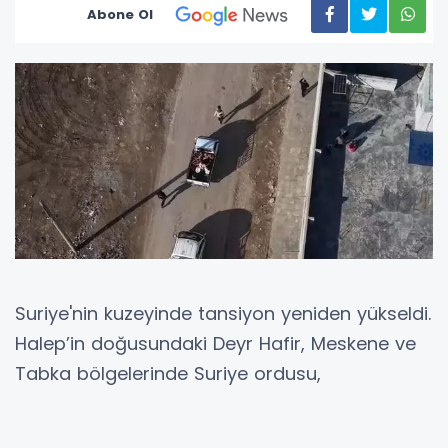
Abone Ol
Suriye'nin kuzeyinde tansiyon yeniden yükseldi.
Halep’in doğusundaki Deyr Hafir, Meskene ve
Tabka bölgelerinde Suriye ordusu,
YPG/SDG'nin tahliye süresinin sona ermesiyle
birlikte operasyon başlattı. Bölgede bulunan