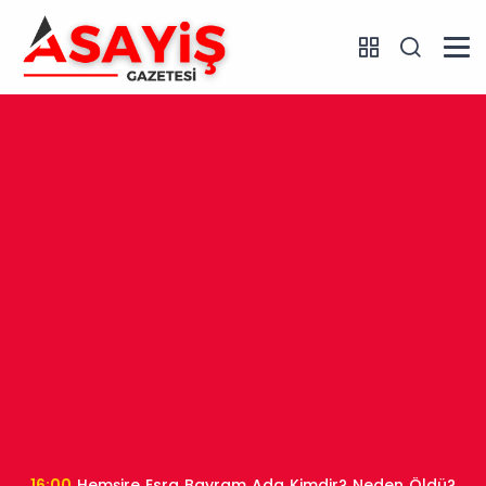
16:00
Hemşire Esra Bayram Ada Kimdir? Neden Öldü?