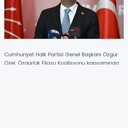
Cumhuriyet Halk Partisi Genel Başkanı Özgür
Özel, Özgürlük Filosu Koalisyonu kapsamında
Gazze’ye insani yardım taşıyan Vicdan
gemisine yönelik İsrail’in müdahalesine sert
sözlerle tepki gösterdi. Sosyal medya
hesabından açıklama yapan Özel, gemide
CHP milletvekilleri Mehmet Atmaca, Necmettin
Çalışkan, Sema Silkin Ün ve çok sayıda
gönüllünün bulunduğunu belirterek, "İsrail'in