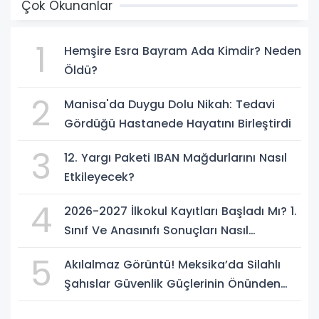
Çok Okunanlar
1
Hemşire Esra Bayram Ada Kimdir? Neden
Öldü?
2
Manisa'da Duygu Dolu Nikah: Tedavi
Gördüğü Hastanede Hayatını Birleştirdi
3
12. Yargı Paketi IBAN Mağdurlarını Nasıl
Etkileyecek?
4
2026-2027 İlkokul Kayıtları Başladı Mı? 1.
Sınıf Ve Anasınıfı Sonuçları Nasıl
Sorgulanır?
5
Akılalmaz Görüntü! Meksika’da Silahlı
Şahıslar Güvenlik Güçlerinin Önünden
Rahatça Geçti