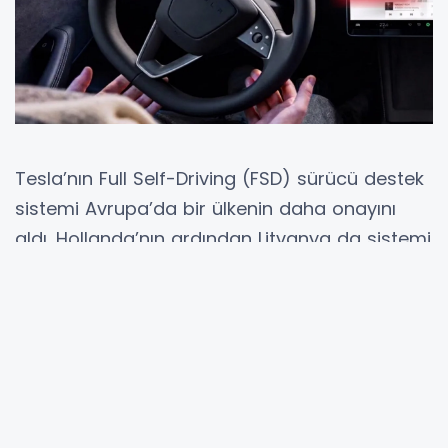
Tesla’nın Full Self-Driving (FSD) sürücü destek
sistemi Avrupa’da bir ülkenin daha onayını
aldı. Hollanda’nın ardından Litvanya da sistemi
yasal olarak kabul eden ikinci Avrupa Birliği
ülkesi oldu . Tesla, X platformu üzerinden
yaptığı açıklamada “FSD Supervised”
yazılımının Litvanya’daki araçlara kablosuz
güncellemeyle dağıtılmaya başlandığını
duyurdu . Böylece şirket, Avrupa’daki