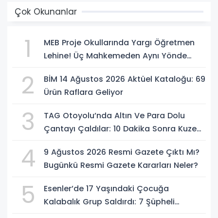
Çok Okunanlar
1
MEB Proje Okullarında Yargı Öğretmen
Lehine! Üç Mahkemeden Aynı Yönde
Karar
2
BİM 14 Ağustos 2026 Aktüel Kataloğu: 69
Ürün Raflara Geliyor
3
TAG Otoyolu’nda Altın Ve Para Dolu
Çantayı Çaldılar: 10 Dakika Sonra Kuzeni
Gelip Hırsızlara Karşı Uyardı
4
9 Ağustos 2026 Resmi Gazete Çıktı Mı?
Bugünkü Resmi Gazete Kararları Neler?
5
Esenler’de 17 Yaşındaki Çocuğa
Kalabalık Grup Saldırdı: 7 Şüpheli
Gözaltında