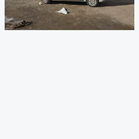
Çanakkale’nin Gelibolu ilçesinde 3 katlı bir
apartmanın giriş katında meydana gelen
patlamada, ev sahibi yaralandı. Patlamanın
ardından olay yerine çok sayıda ekip sevk
edilirken, binadaki doğalgaz tedbir amaçlı
kesildi. Patlamanın nedeni henüz belirlenemedi.
Olay, Gelibolu ilçesi Camikebir Mahallesi Fikirli
Sinan Sokak üzerinde meydana geldi. 3 katlı
apartmanın giriş katında bulunan G.A. isimli
vatandaşa ait dairede henüz bilinmeyen bir