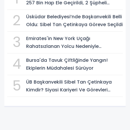
257 Bin Hap Ele Geçirildi, 2 Şüpheli
Tutuklandı
2
Üsküdar Belediyesi’nde Başkanvekili Belli
Oldu: Sibel Tan Çetinkaya Göreve Seçildi
3
Emirates'in New York Uçağı
Rahatsızlanan Yolcu Nedeniyle
İstanbul'a İniş Yaptı
4
Bursa'da Tavuk Çiftliğinde Yangın!
Ekiplerin Müdahalesi Sürüyor
5
ÜB Başkanvekili Sibel Tan Çetinkaya
Kimdir? Siyasi Kariyeri Ve Görevleri
Nelerdir?