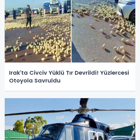
Irak'ta Civciv Yüklü Tır Devrildi! Yüzlercesi
Otoyola Savruldu