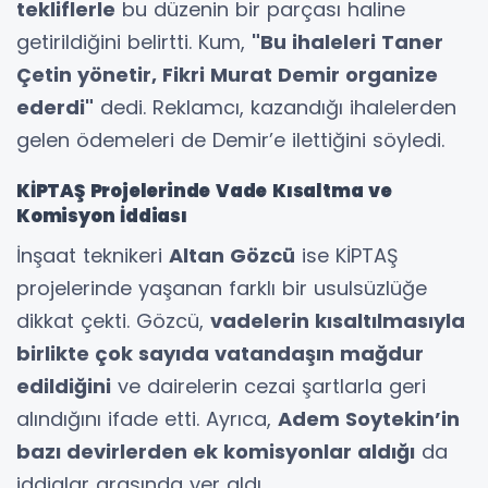
tekliflerle
bu düzenin bir parçası haline
getirildiğini belirtti. Kum,
"Bu ihaleleri Taner
Çetin yönetir, Fikri Murat Demir organize
ederdi"
dedi. Reklamcı, kazandığı ihalelerden
gelen ödemeleri de Demir’e ilettiğini söyledi.
KİPTAŞ Projelerinde Vade Kısaltma ve
Komisyon İddiası
İnşaat teknikeri
Altan Gözcü
ise KİPTAŞ
projelerinde yaşanan farklı bir usulsüzlüğe
dikkat çekti. Gözcü,
vadelerin kısaltılmasıyla
birlikte çok sayıda vatandaşın mağdur
edildiğini
ve dairelerin cezai şartlarla geri
alındığını ifade etti. Ayrıca,
Adem Soytekin’in
bazı devirlerden ek komisyonlar aldığı
da
iddialar arasında yer aldı.