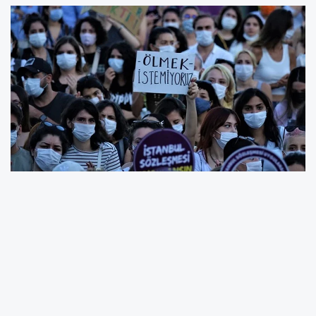
Türkiye Kadın Dernekleri Federasyonu (TKDF),
2025 yılı Mayıs ayına ilişkin hazırladığı raporda
kadına yönelik şiddetin ulaştığı endişe verici
boyutu gözler önüne serdi. Federasyonun
Ev
İçi Şiddet Acil Yardım Hattı
üzerinden topladığı
verilere göre, Mayıs ayında bildirilen
65 şiddet