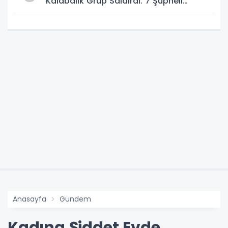
Kalabalık Grup Saldırdı: 7 Şüpheli
Gözaltında
Anasayfa
Gündem
Kadına Şiddet Evde