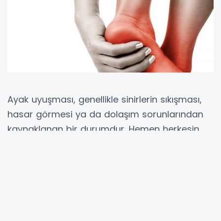
Ayak uyuşması, genellikle sinirlerin sıkışması,
hasar görmesi ya da dolaşım sorunlarından
kaynaklanan bir durumdur. Hemen herkesin
yaşamında bir kez de olsa karşılaştığı bu
rahatsızlık, kimi zaman kısa süreli ve zararsız
olabilirken, kimi zaman ciddi sağlık
sorunlarının habercisi olabilir. Ayak
uyuşmasının nedenlerini anlamak, doğru bir
tedavi planı oluşturulması için oldukça