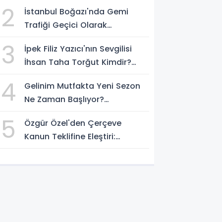
Sürüyor
2
İstanbul Boğazı'nda Gemi
Trafiği Geçici Olarak
Durduruldu
3
İpek Filiz Yazıcı'nın Sevgilisi
İhsan Taha Torğut Kimdir?
Mesleği Ve Hayatı Merak
4
Gelinim Mutfakta Yeni Sezon
Ediliyor
Ne Zaman Başlıyor?
Yarışmacılar Açıklandı Mı?
5
Özgür Özel'den Çerçeve
Kanun Teklifine Eleştiri:
"Teklifin Hazırlanış Yöntemi
Doğru Değil"