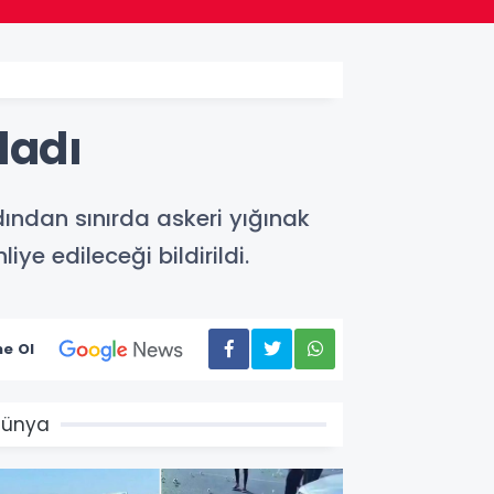
şladı
rdından sınırda askeri yığınak
ye edileceği bildirildi.
e Ol
Dünya