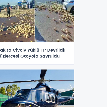
rak'ta Civciv Yüklü Tır Devrildi!
üzlercesi Otoyola Savruldu