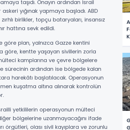
aşamaya taşıdı. Onayın ardından İsrail
r askeri yığınak yapmaya başladı. ABD
ırhlı birlikler, topçu bataryaları, insansız
A
nır hattına sevk edildi.
F
K
re göre plan, yalnızca Gazze kentini
K
 göre, kentte yaşayan sivillerin zorla
 mülteci kamplarına ve çevre bölgelere
iye sürecinin ardından ise bölgede kalan
ara harekâtı başlatılacak. Operasyonun
men kuşatma altına alınarak kontrolün
r.
ailli yetkililerin operasyonun mülteci
diğer bölgelerine uzanmayacağını ifade
G
rı örgütleri, olası sivil kayıplara ve zorunlu
G