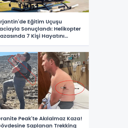
rjantin'de Eğitim Uçuşu
aciayla Sonuçlandı: Helikopter
azasında 7 Kişi Hayatını
aybetti
ranite Peak'te Akılalmaz Kaza!
övdesine Saplanan Trekking