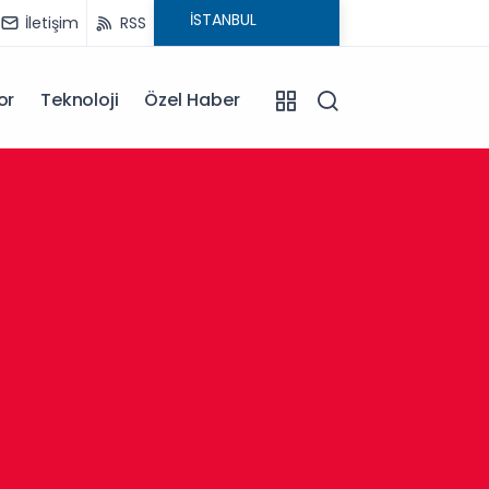
İletişim
RSS
or
Teknoloji
Özel Haber
13:30
Afyonk