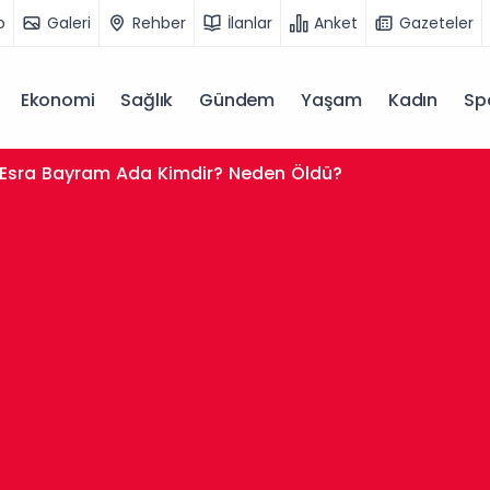
o
Galeri
Rehber
İlanlar
Anket
Gazeteler
Ekonomi
Sağlık
Gündem
Yaşam
Kadın
Sp
Esra Bayram Ada Kimdir? Neden Öldü?