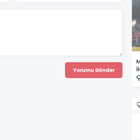
M
İ
Ç
Ç