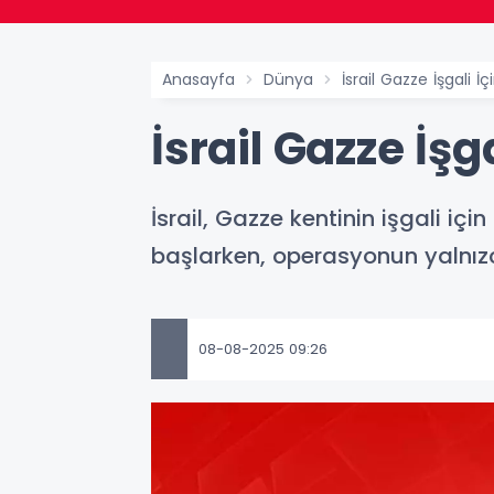
Anasayfa
Dünya
İsrail Gazze İşgali İç
İsrail Gazze İşg
İsrail, Gazze kentinin işgali iç
başlarken, operasyonun yalnızca
08-08-2025 09:26