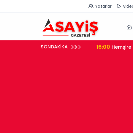
Yazarlar
Vide
16:00
SONDAKİKA
rleştirdi
Hemşire 