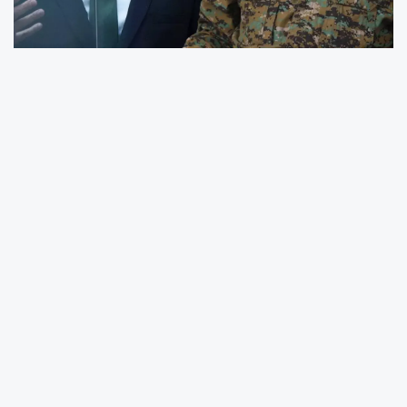
Suriye'de Suriye Demokratik Güçleri (SDG) ile
Şam yönetimi arasında imzalanan
mutabakatın bozulması, bölgede tansiyonu
yükseltti. SDG'nin, Suriye ordusuna entegre
olma taahhüdünü yerine getirmemesi
nedeniyle, Esad yönetimi 50 bin askerle geniş
çaplı bir askeri operasyon hazırlığına başladı.
Söz konusu operasyonun merkez üssü olarak
Rakka ve Deyrizor belirlenirken, bölgeye yoğun
askeri sevkiyatın sürdüğü bildirildi.
Mart ayında Şam ile SDG arasında imzalanan