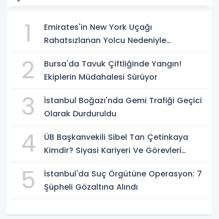
1
Emirates'in New York Uçağı
Rahatsızlanan Yolcu Nedeniyle
İstanbul'a İniş Yaptı
2
Bursa'da Tavuk Çiftliğinde Yangın!
Ekiplerin Müdahalesi Sürüyor
3
İstanbul Boğazı'nda Gemi Trafiği Geçici
Olarak Durduruldu
4
ÜB Başkanvekili Sibel Tan Çetinkaya
Kimdir? Siyasi Kariyeri Ve Görevleri
Nelerdir?
5
İstanbul'da Suç Örgütüne Operasyon: 7
Şüpheli Gözaltına Alındı