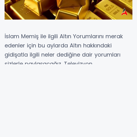
İslam Memiş ile ilgili Altın Yorumlarını merak
edenler için bu aylarda Altın hakkındaki
gidişatla ilgili neler dediğine dair yorumları
sizlerle paylaşacağız. Televizyon
programlarında, sosyal medya hesaplarında
ve haber sitelerinde verdiği açıklamaları altın
yorumlarını kapsayacak konularla birlikte
sizlerle paylaşmaya devma edeceğiz.
Haberimizde kesinlikle bir yatırım tavsiyesi
bulunmamaktadır, sadece genel yorumlar ve
gelişmeler olarak değerlendirmenizi