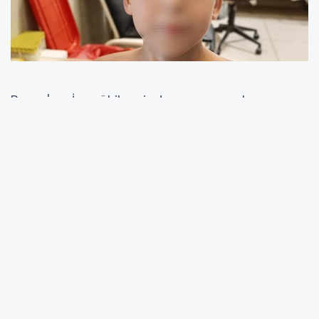
Bursa'nın İnegöl ilçesinde yaşanan olay, yaz
aylarında açık alanlarda vakit geçiren ailelere
dikkatli olunması gerektiğini bir kez daha
hatırlattı. Kırsal Çayyaka Mahallesi'nde
bulunan bir çiftlikte oyun oynayan 7 yaşındaki
Mustafa T., göğsünde farklı bir şey hissetmesi
üzerine ailesinin yanına gitti. Çocuklarının
göğsüne kene yapıştığını gören aile, vakit
kaybetmeden özel araçla İnegöl Devlet
Hastanesi'ne başvurdu. Hastanede sağlık
ekipleri tarafından yapılan müdahaleyle kene