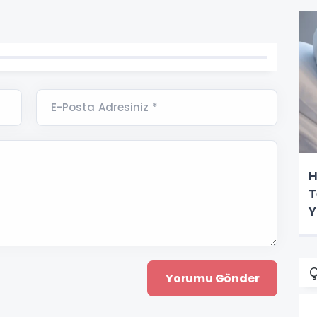
E-Posta Adresiniz *
H
T
Y
A
Ç