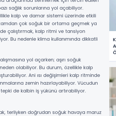
ıma araçlarında serinlemek için tercih edilen
azı sağlık sorunlarına yol açabiliyor.
llikle kalp ve damar sistemi üzerinde etkili
r ortamdan çok soğuk bir ortama geçmek ya
e çalıştırmak, kalp ritmi ve tansiyon
iyor. Bu nedenle klima kullanımında dikkatli
K
A
Ö
çalışmasına yol açarken; aşırı soğuk
den olabiliyor. Bu durum, özellikle kalp
uşturabiliyor. Ani ısı değişimleri kalp ritminde
anmalarına zemin hazırlayabiliyor. Vücudun
tepki de kalbin iş yükünü artırabiliyor.
mak, terliyken doğrudan soğuk havaya maruz