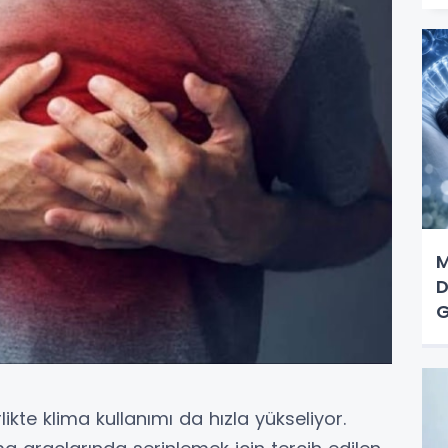
M
D
G
likte klima kullanımı da hızla yükseliyor.