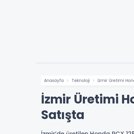
Anasayfa
Teknoloji
İzmir Üretimi Hon
İzmir Üretimi H
Satışta
İzmir’de üretilen Honda PCX 125 T