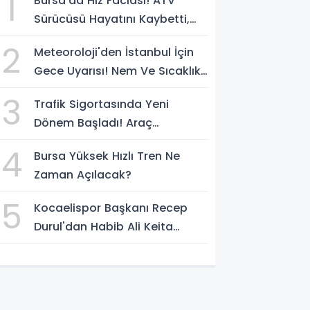
1
Bursa'da Hız Faciası! ATV
Sürücüsü Hayatını Kaybetti,
Kaçan Sürücü Yakalandı
2
Meteoroloji'den İstanbul İçin
Gece Uyarısı! Nem Ve Sıcaklık
Etkisini Artıracak
3
Trafik Sigortasında Yeni
Dönem Başladı! Araç
Sahiplerini Bekleyen
4
Bursa Yüksek Hızlı Tren Ne
Değişiklikler Belli Oldu
Zaman Açılacak?
5
Kocaelispor Başkanı Recep
Durul'dan Habib Ali Keita
Açıklaması! Kulüp Bulması İçin
Süre Verildi