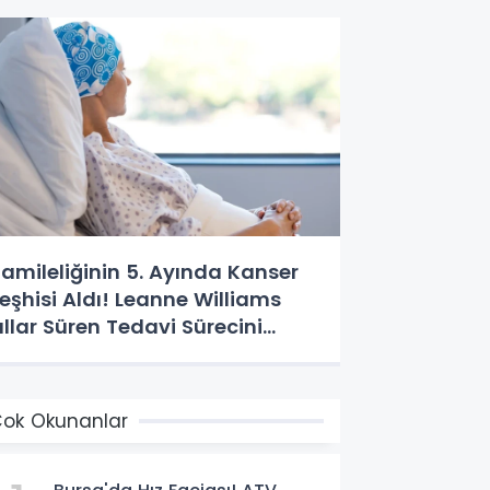
amileliğinin 5. Ayında Kanser
eşhisi Aldı! Leanne Williams
ıllar Süren Tedavi Sürecini
nlattı
ok Okunanlar