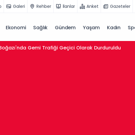
o
Galeri
Rehber
İlanlar
Anket
Gazeteler
Ekonomi
Sağlık
Gündem
Yaşam
Kadın
Sp
 Boğazı'nda Gemi Trafiği Geçici Olarak Durduruldu