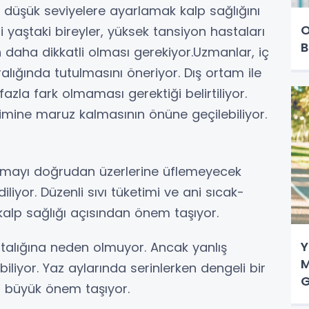
 düşük seviyelere ayarlamak kalp sağlığını
O
eri yaştaki bireyler, yüksek tansiyon hastaları
B
in daha dikkatli olması gerekiyor.Uzmanlar, iç
lığında tutulmasını öneriyor. Dış ortam ile
zla fark olmaması gerektiği belirtiliyor.
imine maruz kalmasının önüne geçilebiliyor.
 klimayı doğrudan üzerlerine üflemeyecek
iyor. Düzenli sıvı tüketimi ve ani sıcak-
alp sağlığı açısından önem taşıyor.
Y
stalığına neden olmuyor. Ancak yanlış
M
iliyor. Yaz aylarında serinlerken dengeli bir
 büyük önem taşıyor.