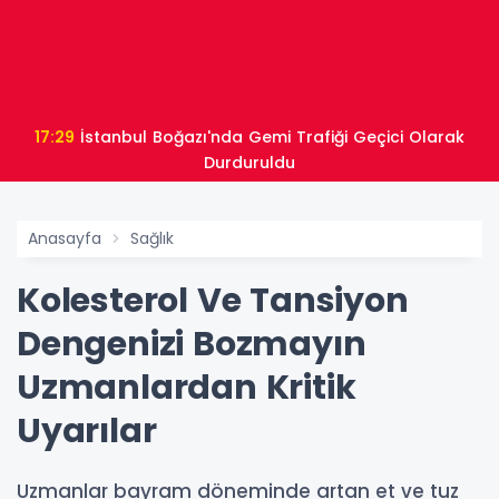
17:29
İstanbul Boğazı'nda Gemi Trafiği Geçici Olarak
Durduruldu
Anasayfa
Sağlık
Kolesterol Ve Tansiyon
Dengenizi Bozmayın
Uzmanlardan Kritik
Uyarılar
Uzmanlar bayram döneminde artan et ve tuz