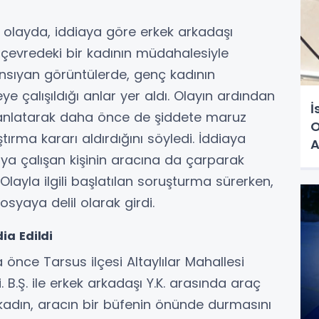
 olayda, iddiaya göre erkek arkadaşı
 çevredeki bir kadının müdahalesiyle
ansıyan görüntülerde, genç kadının
e çalışıldığı anlar yer aldı. Olayın ardından
İ
ı anlatarak daha önce de şiddete maruz
O
ştırma kararı aldırdığını söyledi. İddiaya
A
ya çalışan kişinin aracına da çarparak
Olayla ilgili başlatılan soruşturma sürerken,
syaya delil olarak girdi.
ia Edildi
a önce Tarsus ilçesi Altaylılar Mahallesi
.Ş. ile erkek arkadaşı Y.K. arasında araç
kadın, aracın bir büfenin önünde durmasını