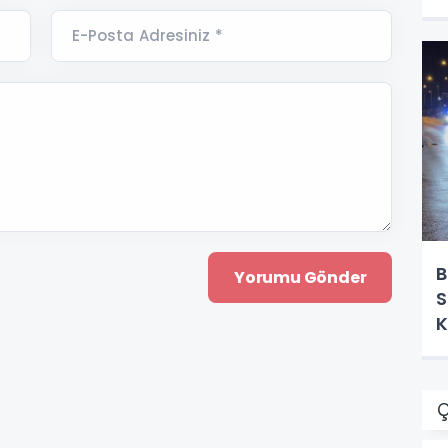
E-Posta Adresiniz *
B
S
K
Ç