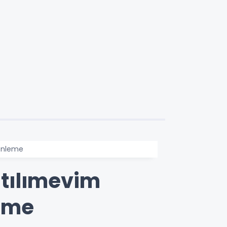
zenleme
tılımevim
leme