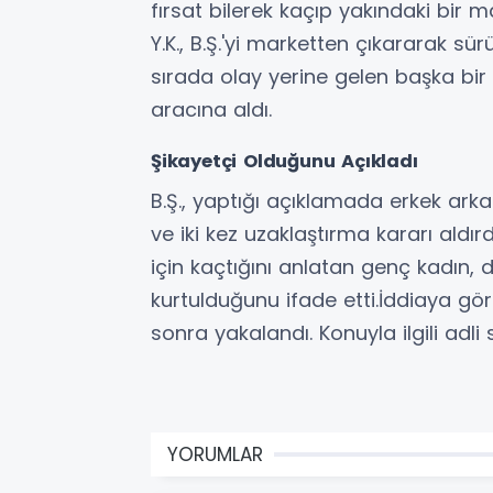
fırsat bilerek kaçıp yakındaki bir 
Y.K., B.Ş.'yi marketten çıkararak sü
sırada olay yerine gelen başka bi
aracına aldı.
Şikayetçi Olduğunu Açıkladı
B.Ş., yaptığı açıklamada erkek ark
ve iki kez uzaklaştırma kararı aldı
için kaçtığını anlatan genç kadın, 
kurtulduğunu ifade etti.İddiaya gö
sonra yakalandı. Konuyla ilgili adli
YORUMLAR