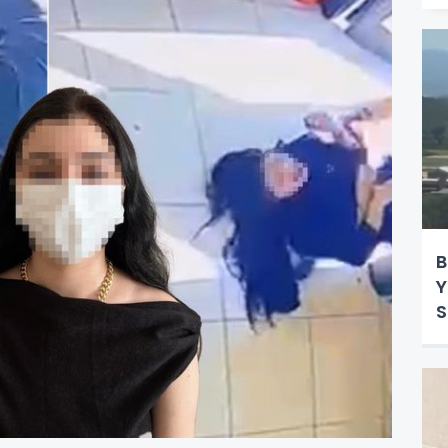
B
Y
S