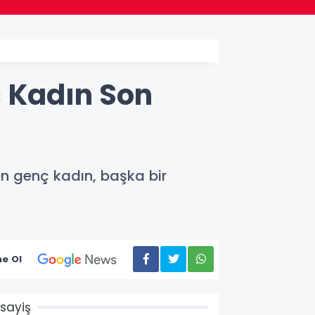
ç Kadın Son
en genç kadın, başka bir
e Ol
sayiş