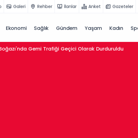
o
Galeri
Rehber
İlanlar
Anket
Gazeteler
Ekonomi
Sağlık
Gündem
Yaşam
Kadın
Sp
 Boğazı'nda Gemi Trafiği Geçici Olarak Durduruldu