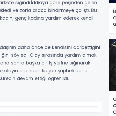
markete sığındı.İddiaya göre peşinden gelen
rükledi ve zorla araca bindirmeye çalıştı. Bu
İ
O
r kadın, genç kadına yardım ederek kendi
G
adaşının daha önce de kendisini darbettiğini
rdığını söyledi. Olay sırasında yardım almak
daha sonra başka bir iş yerine sığınarak
re olayın ardından kaçan şüpheli daha
 sürecin devam ettiği öğrenildi.
G
O
G