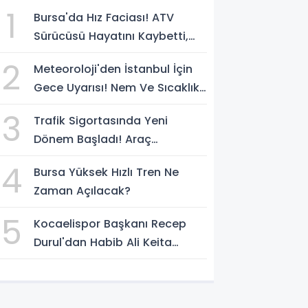
1
Bursa'da Hız Faciası! ATV
Sürücüsü Hayatını Kaybetti,
Kaçan Sürücü Yakalandı
2
Meteoroloji'den İstanbul İçin
Gece Uyarısı! Nem Ve Sıcaklık
Etkisini Artıracak
3
Trafik Sigortasında Yeni
Dönem Başladı! Araç
Sahiplerini Bekleyen
4
Bursa Yüksek Hızlı Tren Ne
Değişiklikler Belli Oldu
Zaman Açılacak?
5
Kocaelispor Başkanı Recep
Durul'dan Habib Ali Keita
Açıklaması! Kulüp Bulması İçin
Süre Verildi