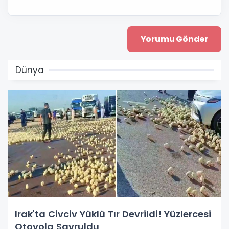
Dünya
Irak'ta Civciv Yüklü Tır Devrildi! Yüzlercesi
Otoyola Savruldu