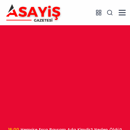
16:00
Hemşire Esra Bayram Ada Kimdir? Neden Öldü?