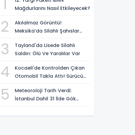
1
12. Yargı Paketi IBAN
Mağdurlarını Nasıl Etkileyecek?
2
Akılalmaz Görüntü!
Meksika’da Silahlı Şahıslar
Güvenlik Güçlerinin Önünden
3
Tayland'da Lisede Silahlı
Rahatça Geçti
Saldırı: Ölü Ve Yaralılar Var
4
Kocaeli'de Kontrolden Çıkan
Otomobil Takla Attı! Sürücü
Ters Dönen Araçtan Kendi
5
Meteoroloji Tarih Verdi:
İmkanlarıyla Çıktı
İstanbul Dahil 31 İlde Gök
Gürültülü Sağanak Bekleniyor