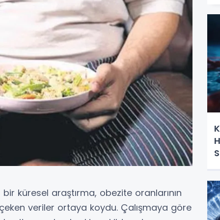
K
H
S
O
bir küresel araştırma, obezite oranlarının
at çeken veriler ortaya koydu. Çalışmaya göre