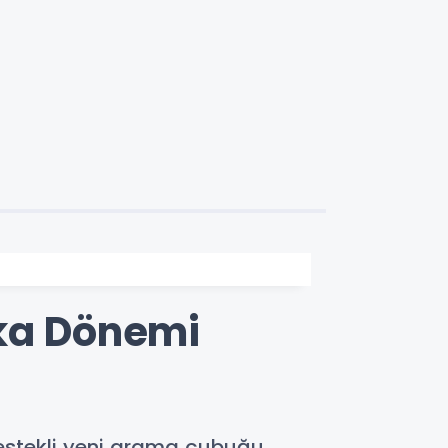
ka Dönemi
estekli yeni arama çubuğu