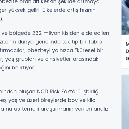
 obezite oranları keskin şekilde artmaya
 yüksek gelirli ülkelerde artış hızının
ü.
e ve bölgede 232 milyon kişiden elde edilen
zitenin dünya genelinde tek tip bir tablo
M
rmacılar, obeziteyi yalnızca “küresel bir
D
G
r, yaş grupları ve cinsiyetler arasındaki
ini belirtiyor.
anından oluşan NCD Risk Faktörü İşbirliği
eş yaş ve üzeri bireylerde boy ve kilo
 nüfus temelli araştırmanın verileri analiz