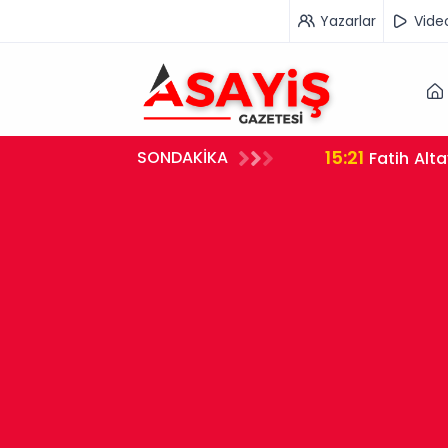
Yazarlar
Vide
15:21
SONDAKİKA
iyorum"
Fatih Alt