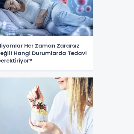
iyomlar Her Zaman Zararsız
eğil! Hangi Durumlarda Tedavi
erektiriyor?