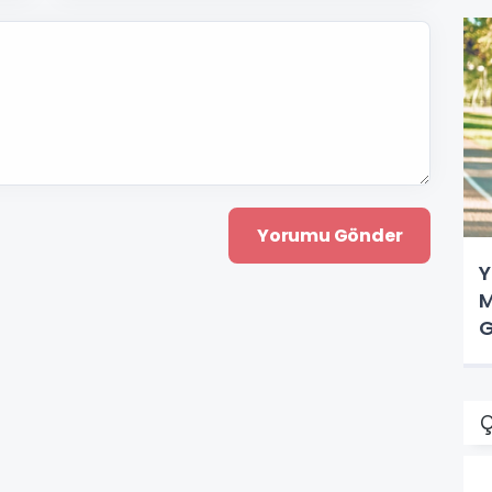
Y
M
Ç