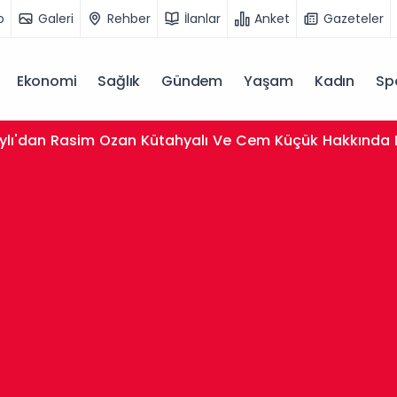
o
Galeri
Rehber
İlanlar
Anket
Gazeteler
Ekonomi
Sağlık
Gündem
Yaşam
Kadın
Sp
aylı'dan Rasim Ozan Kütahyalı Ve Cem Küçük Hakkında 