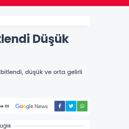
tlendi Düşük
tlendi, düşük ve orta gelirli
e Ol
ağlık