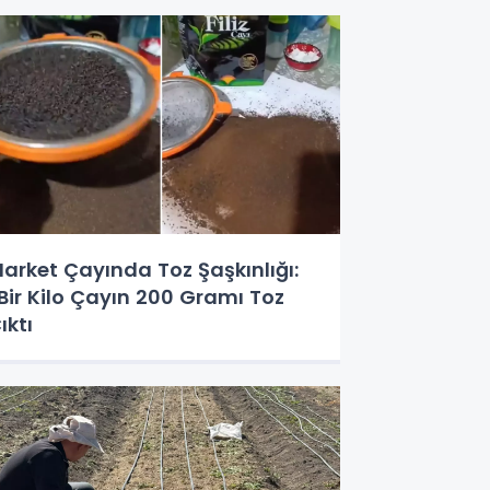
arket Çayında Toz Şaşkınlığı:
Bir Kilo Çayın 200 Gramı Toz
ıktı