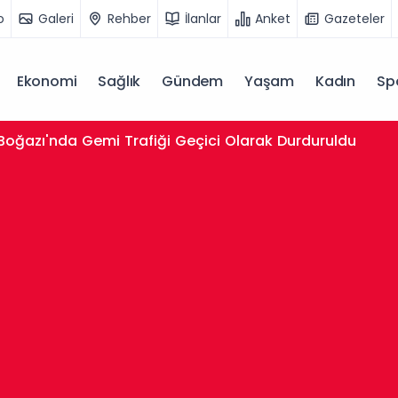
o
Galeri
Rehber
İlanlar
Anket
Gazeteler
Ekonomi
Sağlık
Gündem
Yaşam
Kadın
Sp
 Boğazı'nda Gemi Trafiği Geçici Olarak Durduruldu