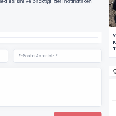
 etkisini ve bıraktığı izleri hatırlatırken
Y
K
T
E-Posta Adresiniz *
Ç