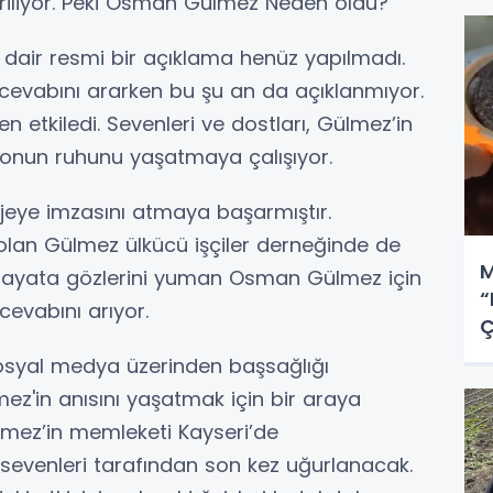
iriliyor. Peki Osman Gülmez Neden öldü?
air resmi bir açıklama henüz yapılmadı.
 cevabını ararken bu şu an da açıklanmıyor.
n etkiledi. Sevenleri ve dostları, Gülmez’in
, onun ruhunu yaşatmaya çalışıyor.
eye imzasını atmaya başarmıştır.
i olan Gülmez ülkücü işçiler derneğinde de
M
 Hayata gözlerini yuman Osman Gülmez için
“
cevabını arıyor.
Ç
sosyal medya üzerinden başsağlığı
mez'in anısını yaşatmak için bir araya
lmez’in memleketi Kayseri’de
e sevenleri tarafından son kez uğurlanacak.