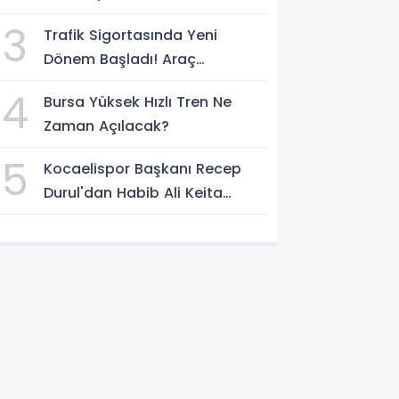
Etkisini Artıracak
3
Trafik Sigortasında Yeni
Dönem Başladı! Araç
Sahiplerini Bekleyen
4
Bursa Yüksek Hızlı Tren Ne
Değişiklikler Belli Oldu
Zaman Açılacak?
5
Kocaelispor Başkanı Recep
Durul'dan Habib Ali Keita
Açıklaması! Kulüp Bulması İçin
Süre Verildi