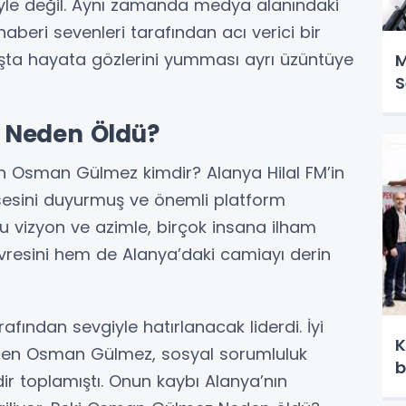
iyle değil. Aynı zamanda medya alanındaki
aberi sevenleri tarafından acı verici bir
ta hayata gözlerini yumması ayrı üzüntüye
M
S
 Neden Öldü?
 Osman Gülmez kimdir? Alanya Hilal FM’in
 sesini duyurmuş ve önemli platform
u vizyon ve azimle, birçok insana ilham
vresini hem de Alanya’daki camiayı derin
rafından sevgiyle hatırlanacak liderdi. İyi
K
bilinen Osman Gülmez, sosyal sorumluluk
b
dir toplamıştı. Onun kaybı Alanya’nın