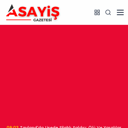
09:03
Tayland'da Lisede Silahlı Saldırı: Ölü Ve Yaralılar