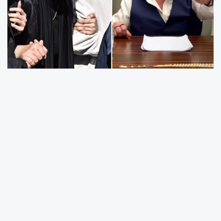
Kadıköy'de 15 yaşındaki Mattia Ahmet
Minguzzi'nin hayatını kaybettiği davada çıkan
karar, toplumun birçok kesiminde yankı buldu.
Mahkeme, sanıklardan B.B. ve U.B.’yi "çocuğun
kasten öldürülmesi" suçundan 24 yıl hapis
cezasına çarptırırken, M.A.D. ve A.Ö. hakkında
beraat kararı verdi. Bu kararın ardından
kamuoyunda geniş çaplı bir tartışma başladı.
Tepkiler, dosyada yer alan kamera kayıtları ve