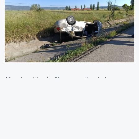
Afyonkarahisar'ın Sinanpaşa ilçesinde
meydana gelen trafik kazası, bölgede
üzüntüye neden oldu. Kontrolden çıkan bir
otomobilin takla atarak refüje devrilmesi
sonucu yaşanan kazada 1 kişi yaşamını
yitirirken, 3 kişi de yaralandı. Kaza sonrası olay
yerine sağlık ve jandarma ekipleri sevk edildi.