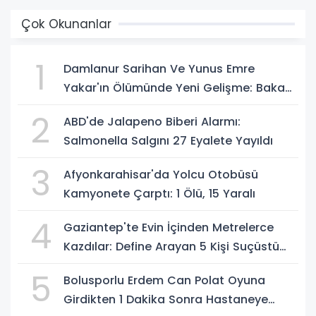
Çok Okunanlar
1
Damlanur Sarihan Ve Yunus Emre
Yakar'ın Ölümünde Yeni Gelişme: Bakan
Gürlek Açıkladı
2
ABD'de Jalapeno Biberi Alarmı:
Salmonella Salgını 27 Eyalete Yayıldı
3
Afyonkarahisar'da Yolcu Otobüsü
Kamyonete Çarptı: 1 Ölü, 15 Yaralı
4
Gaziantep'te Evin İçinden Metrelerce
Kazdılar: Define Arayan 5 Kişi Suçüstü
Yakalandı
5
Bolusporlu Erdem Can Polat Oyuna
Girdikten 1 Dakika Sonra Hastaneye