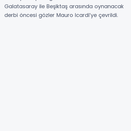
Galatasaray ile Beşiktaş arasında oynanacak
derbi öncesi gözler Mauro Icardi’ye çevrildi.
Sarı-kırmızılı ekibin Arjantinli yıldızı, Beşiktaş’a
karşı oynadığı maçlarda sergilediği
performansla dikkat çekiyor. Derbilerdeki
istikrarıyla öne çıkan Icardi, bugüne kadar
siyah-beyazlı ekibe karşı çıktığı 6 mücadelede
5 kez ağları havalandırmayı başardı.
Bu sezon Süper Lig'de oynadığı 6 maçta 5 gol
atan Icardi, Galatasaray’ın en skorer ismi
konumunda bulunuyor. Aynı zamanda Rafa
Silva ve Paul Onuachu ile birlikte gol krallığı
yarışında zirvede yer alan tecrübeli oyuncu,
Beşiktaş karşısında da takımının en büyük