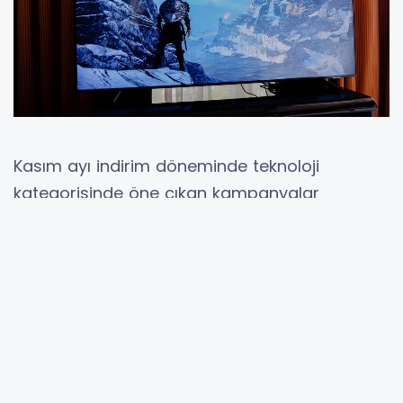
Kasım ayı indirim döneminde teknoloji
kategorisinde öne çıkan kampanyalar
arasında televizyon modelleri en çok ilgi
gören ürün gruplarından biri olarak öne
çıkıyor. Bu kapsamda 127 ekran büyüklüğe
sahip 4K UHD çözünürlüklü QLED Google TV
modeli için uygulanan fiyat indirimi,
tüketicilerin ilgisini üzerine çekmiş durumda.
Normal piyasa şartlarında daha yüksek fiyat