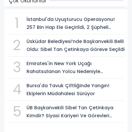
Çok Okunanlar
1
İstanbul'da Uyuşturucu Operasyonu!
257 Bin Hap Ele Geçirildi, 2 Şüpheli
Tutuklandı
2
Üsküdar Belediyesi’nde Başkanvekili Belli
Oldu: Sibel Tan Çetinkaya Göreve Seçildi
3
Emirates'in New York Uçağı
Rahatsızlanan Yolcu Nedeniyle
İstanbul'a İniş Yaptı
4
Bursa'da Tavuk Çiftliğinde Yangın!
Ekiplerin Müdahalesi Sürüyor
5
ÜB Başkanvekili Sibel Tan Çetinkaya
Kimdir? Siyasi Kariyeri Ve Görevleri
Nelerdir?