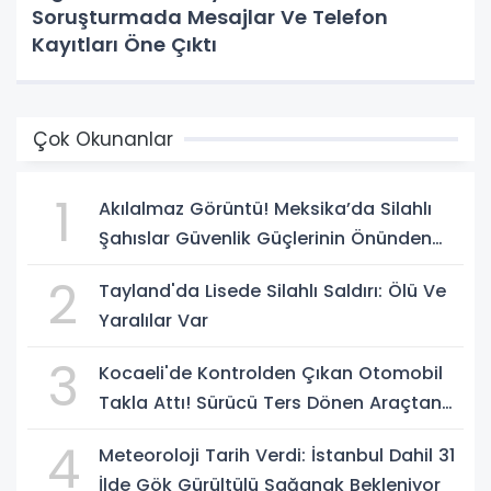
Soruşturmada Mesajlar Ve Telefon
Kayıtları Öne Çıktı
Çok Okunanlar
1
Akılalmaz Görüntü! Meksika’da Silahlı
Şahıslar Güvenlik Güçlerinin Önünden
Rahatça Geçti
2
Tayland'da Lisede Silahlı Saldırı: Ölü Ve
Yaralılar Var
3
Kocaeli'de Kontrolden Çıkan Otomobil
Takla Attı! Sürücü Ters Dönen Araçtan
Kendi İmkanlarıyla Çıktı
4
Meteoroloji Tarih Verdi: İstanbul Dahil 31
İlde Gök Gürültülü Sağanak Bekleniyor