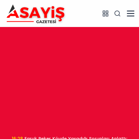
16:28
Faruk Peker Köyde Yaşadığı Sorunları Anlattı: