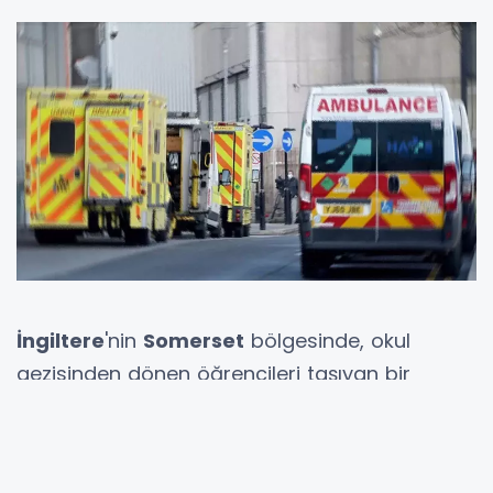
İngiltere
'nin
Somerset
bölgesinde, okul
gezisinden dönen öğrencileri taşıyan bir
otobüsün devrilmesi sonucu
1 kişi hayatını
kaybetti
,
2'si ağır
olmak üzere
21 kişi
yaralandı
. Kaza,
Exmoor Milli Parkı