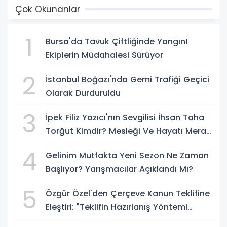
Çok Okunanlar
1
Bursa'da Tavuk Çiftliğinde Yangın!
Ekiplerin Müdahalesi Sürüyor
2
İstanbul Boğazı'nda Gemi Trafiği Geçici
Olarak Durduruldu
3
İpek Filiz Yazıcı'nın Sevgilisi İhsan Taha
Torğut Kimdir? Mesleği Ve Hayatı Merak
Ediliyor
4
Gelinim Mutfakta Yeni Sezon Ne Zaman
Başlıyor? Yarışmacılar Açıklandı Mı?
5
Özgür Özel'den Çerçeve Kanun Teklifine
Eleştiri: "Teklifin Hazırlanış Yöntemi
Doğru Değil"