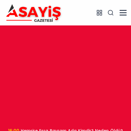
16:00
Hemşire Esra Bayram Ada Kimdir? Neden Öldü?