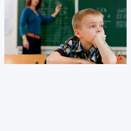
Nature Mental Health dergisinde yayınlanan
makaleye göre neredeyse her iki çocuktan biri
DEHB’den muzdarip. Bu bozukluğun
tedavisinde en sık kullanılan ilacın ise
anksiyeteyi iyi gelmek değil de anksiyete ve
depresyonu arttırabildiği söyleniyor.