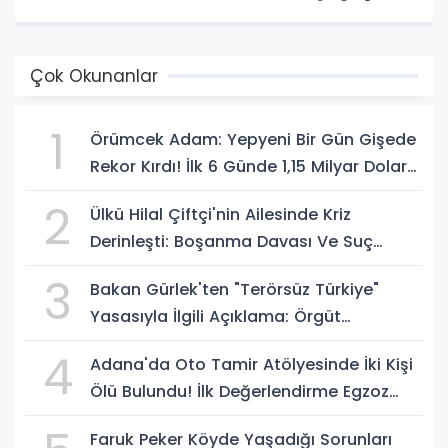
Çok Okunanlar
1
Örümcek Adam: Yepyeni Bir Gün Gişede
Rekor Kırdı! İlk 6 Günde 1,15 Milyar Dolar
Hasılat
2
Ülkü Hilal Çiftçi'nin Ailesinde Kriz
Derinleşti: Boşanma Davası Ve Suç
Duyurusu Gündemde
3
Bakan Gürlek'ten "Terörsüz Türkiye"
Yasasıyla İlgili Açıklama: Örgüt
Tamamen Feshedilmeden Düzenleme
4
Adana'da Oto Tamir Atölyesinde İki Kişi
Yürürlüğe Girmeyecek
Ölü Bulundu! İlk Değerlendirme Egzoz
Gazı Zehirlenmesi
Faruk Peker Köyde Yaşadığı Sorunları