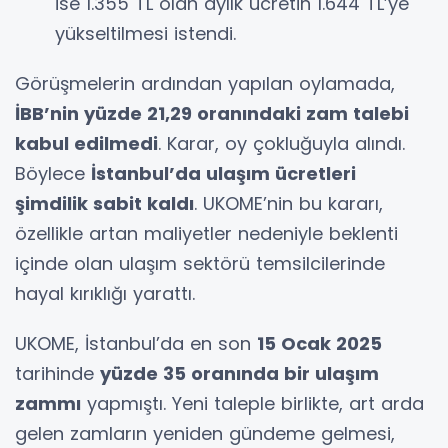
ise 1.355 TL olan aylık ücretin 1.644 TL’ye
yükseltilmesi istendi.
Görüşmelerin ardından yapılan oylamada,
İBB’nin yüzde 21,29 oranındaki zam talebi
kabul edilmedi
. Karar, oy çokluğuyla alındı.
Böylece
İstanbul’da ulaşım ücretleri
şimdilik sabit kaldı
. UKOME’nin bu kararı,
özellikle artan maliyetler nedeniyle beklenti
içinde olan ulaşım sektörü temsilcilerinde
hayal kırıklığı yarattı.
UKOME, İstanbul’da en son
15 Ocak 2025
tarihinde
yüzde 35 oranında bir ulaşım
zammı
yapmıştı. Yeni taleple birlikte, art arda
gelen zamların yeniden gündeme gelmesi,