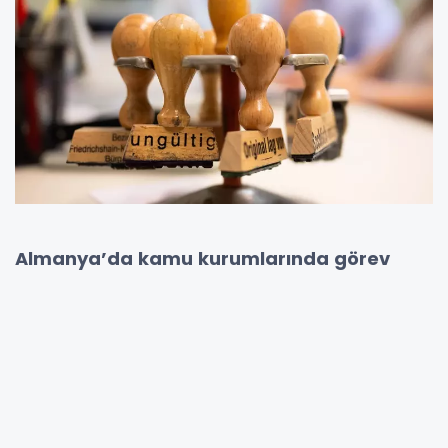
Almanya’da kamu kurumlarında görev
yapan göçmen kökenli personel oranı
, artış
göstermesine rağmen hâlâ toplum
genelindeki göçmen oranının oldukça
gerisinde kalıyor.
Federal Hükümet
adına
yürütülen “
Çeşitlilik ve Fırsat Eşitliği
Anketi
”ne göre, 2023 yılı itibarıyla kamu