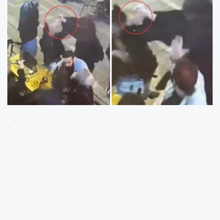
İstanbul Kadıköy’de bir eğlence mekânı
önünde yaşanan saldırı, güvenlik kameralarına
yansıdı. 33 yaşındaki Gözde Yılmaz, iddiaya
göre kıskançlık krizine giren bir kadın
tarafından başına yanıcı madde dökülüp
ateşe verildi. Saldırganın “Sevgilimle mi