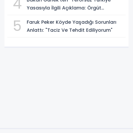
4
Yasasıyla İlgili Açıklama: Örgüt
Tamamen Feshedilmeden Düzenleme
5
Faruk Peker Köyde Yaşadığı Sorunları
Yürürlüğe Girmeyecek
Anlattı: "Taciz Ve Tehdit Ediliyorum"