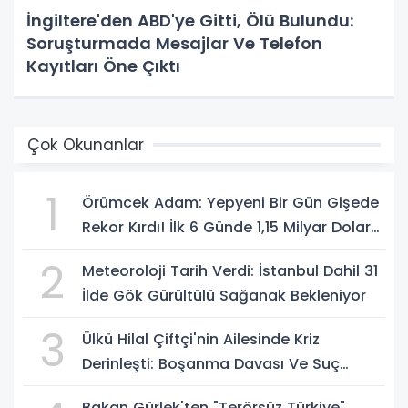
İngiltere'den ABD'ye Gitti, Ölü Bulundu:
Soruşturmada Mesajlar Ve Telefon
Kayıtları Öne Çıktı
Çok Okunanlar
1
Örümcek Adam: Yepyeni Bir Gün Gişede
Rekor Kırdı! İlk 6 Günde 1,15 Milyar Dolar
Hasılat
2
Meteoroloji Tarih Verdi: İstanbul Dahil 31
İlde Gök Gürültülü Sağanak Bekleniyor
3
Ülkü Hilal Çiftçi'nin Ailesinde Kriz
Derinleşti: Boşanma Davası Ve Suç
Duyurusu Gündemde
Bakan Gürlek'ten "Terörsüz Türkiye"