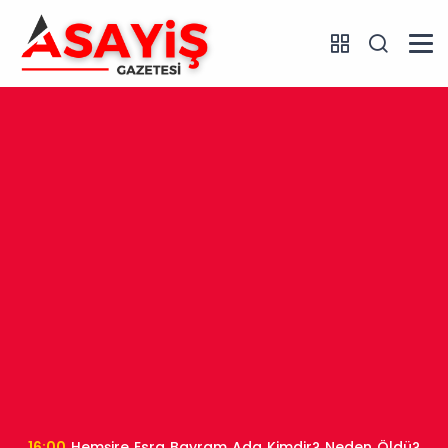
16:00
Hemşire Esra Bayram Ada Kimdir? Neden Öldü?