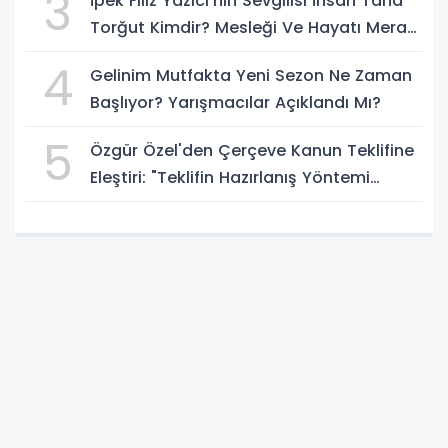
3
İpek Filiz Yazıcı'nın Sevgilisi İhsan Taha
Torğut Kimdir? Mesleği Ve Hayatı Merak
Ediliyor
4
Gelinim Mutfakta Yeni Sezon Ne Zaman
Başlıyor? Yarışmacılar Açıklandı Mı?
5
Özgür Özel'den Çerçeve Kanun Teklifine
Eleştiri: "Teklifin Hazırlanış Yöntemi
Doğru Değil"