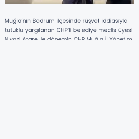
Muğla’nın Bodrum ilçesinde rüşvet iddiasıyla
tutuklu yargılanan CHP’li belediye meclis üyesi
Niyazi Atare ile dönemin CHP Muğla İl Yönetim
Kurulu Yedek Üyesi İbrahim Çırakoğlu, “rüşvet
almak” suçundan 5’er yıl hapis cezasına
çarptırıldı. Mahkeme, iki sanığın tutukluluk
halinin devamına karar verdi.
Soruşturma, Bodrum’da müteahhitlik yapan
bir iş insanının suç duyurusu üzerine başlatıldı.
İş insanı, inşaatına giden yolun açılması
karşılığında rüşvet talep edildiğini ileri sürdü.
Bodrum Cumhuriyet Başsavcılığı
koordinesinde yürütülen çalışma kapsamında,