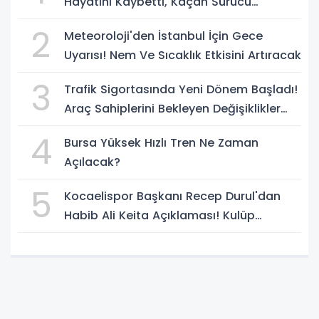
Hayatını Kaybetti, Kaçan Sürücü
Yakalandı
2
Meteoroloji'den İstanbul İçin Gece
Uyarısı! Nem Ve Sıcaklık Etkisini Artıracak
3
Trafik Sigortasında Yeni Dönem Başladı!
Araç Sahiplerini Bekleyen Değişiklikler
Belli Oldu
4
Bursa Yüksek Hızlı Tren Ne Zaman
Açılacak?
5
Kocaelispor Başkanı Recep Durul'dan
Habib Ali Keita Açıklaması! Kulüp
Bulması İçin Süre Verildi