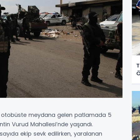
T
Ö
ir otobüste meydana gelen patlamada 5
 kentin Vurud Mahallesi’nde yaşandı.
ayıda ekip sevk edilirken, yaralanan