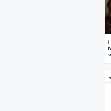
İ
B
V
Ç