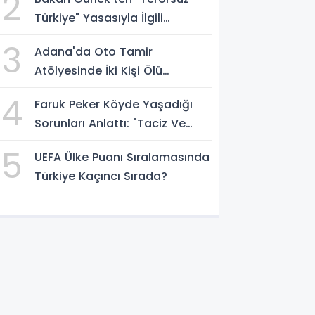
2
Türkiye" Yasasıyla İlgili
Açıklama: Örgüt Tamamen
3
Adana'da Oto Tamir
Feshedilmeden Düzenleme
Atölyesinde İki Kişi Ölü
Yürürlüğe Girmeyecek
Bulundu! İlk Değerlendirme
4
Faruk Peker Köyde Yaşadığı
Egzoz Gazı Zehirlenmesi
Sorunları Anlattı: "Taciz Ve
Tehdit Ediliyorum"
5
UEFA Ülke Puanı Sıralamasında
Türkiye Kaçıncı Sırada?