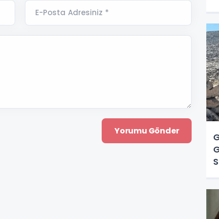
K
E-Posta Adresiniz *
G
G
S