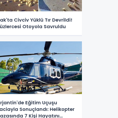
rak'ta Civciv Yüklü Tır Devrildi!
üzlercesi Otoyola Savruldu
rjantin'de Eğitim Uçuşu
aciayla Sonuçlandı: Helikopter
azasında 7 Kişi Hayatını