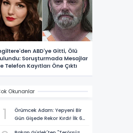
ngiltere'den ABD'ye Gitti, Ölü
ulundu: Soruşturmada Mesajlar
e Telefon Kayıtları Öne Çıktı
ok Okunanlar
1
Örümcek Adam: Yepyeni Bir
Gün Gişede Rekor Kırdı! İlk 6
Günde 1,15 Milyar Dolar Hasılat
Bakan Gürlek'ten "Terörsüz