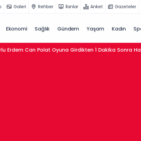
o
Galeri
Rehber
İlanlar
Anket
Gazeteler
Ekonomi
Sağlık
Gündem
Yaşam
Kadın
Sp
ır Merkezli 8 İlde Siber Zorbalık Operasyonu: 2 Şüpheli 