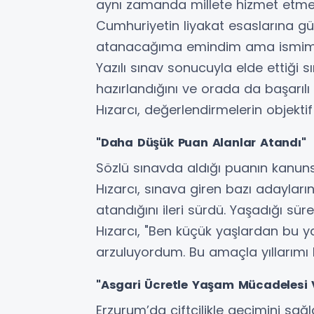
aynı zamanda millete hizmet etme
Cumhuriyetin liyakat esaslarına güv
atanacağıma emindim ama ismim lis
Yazılı sınav sonucuyla elde ettiği
hazırlandığını ve orada da başarıl
Hızarcı, değerlendirmelerin objektif 
"Daha Düşük Puan Alanlar Atandı"
Sözlü sınavda aldığı puanın kanuns
Hızarcı, sınava giren bazı adayla
atandığını ileri sürdü. Yaşadığı sür
Hızarcı, "Ben küçük yaşlardan bu 
arzuluyordum. Bu amaçla yıllarımı 
"Asgari Ücretle Yaşam Mücadelesi 
Erzurum’da çiftçilikle geçimini sağ