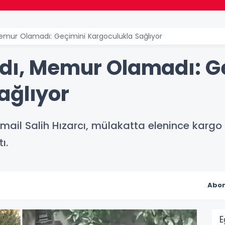
emur Olamadı: Geçimini Kargoculukla Sağlıyor
dı, Memur Olamadı: G
ağlıyor
İsmail Salih Hızarcı, mülakatta elenince karg
ı.
Abon
E