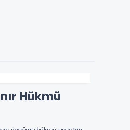
ınır Hükmü
asını öngören hükmü esastan