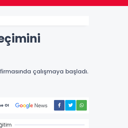
eçimini
o firmasında çalışmaya başladı.
e Ol
ğitim