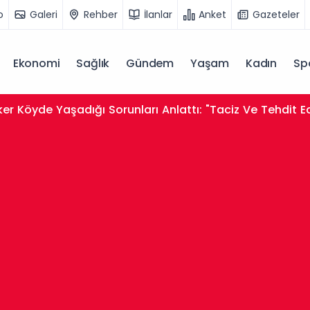
o
Galeri
Rehber
İlanlar
Anket
Gazeteler
Ekonomi
Sağlık
Gündem
Yaşam
Kadın
Sp
er Köyde Yaşadığı Sorunları Anlattı: "Taciz Ve Tehdit E