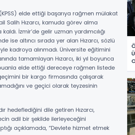
(KPSS) elde ettiği başarıya rağmen mülakat
ail Salih Hızarcı, kamuda görev alma
 kaldı. İzmir’de gelir uzman yardımcılığı
inde ise altıncı sırada yer alan Hızarcı, sözlü
Ö
yle kadroya alınmadı. Üniversite eğitimini
Ü
anında tamamlayan Hızarcı, iki yıl boyunca
O
 puanla elde ettiği dereceye rağmen listede
geçimini bir kargo firmasında çalışarak
amadığını ve geçici olarak teyzesinin
 hedeflediğini dile getiren Hızarcı,
in adil bir şekilde ilerleyeceğini
aptığı açıklamada, “Devlete hizmet etmek