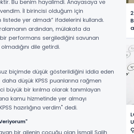
ktir. Bu benim hayalimdi. Anayasaya ve
endim. İl birincisi olduğum için
2
tede yer almadı” ifadelerini kullandı.
B
a
 sıralamanın ardından, mülakata da
ı bir performans sergilediğini savunan
olmadığını dile getirdi.
uz biçimde düşük gösterildiğini iddia eden
rın daha düşük KPSS puanlarına rağmen
eci büyük bir kırılma olarak tanımlayan
yana kamu hizmetinde yer almayı
KPSS hazırlığına verdim" dedi.
L
Veriyorum"
U
Ç
layan bir ailenin çocuğu olan İsmail Salih