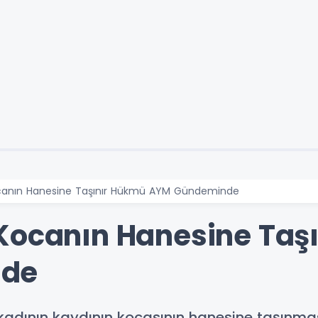
ocanın Hanesine Taşınır Hükmü AYM Gündeminde
Kocanın Hanesine Taş
nde
adının kaydının kocasının hanesine taşınm