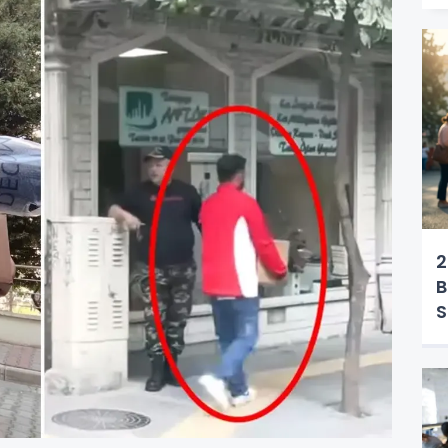
2
B
S