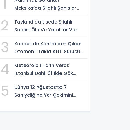
1
Akılalmaz Görüntü!
Meksika’da Silahlı Şahıslar
Güvenlik Güçlerinin Önünden
2
Tayland'da Lisede Silahlı
Rahatça Geçti
Saldırı: Ölü Ve Yaralılar Var
3
Kocaeli'de Kontrolden Çıkan
Otomobil Takla Attı! Sürücü
Ters Dönen Araçtan Kendi
4
Meteoroloji Tarih Verdi:
İmkanlarıyla Çıktı
İstanbul Dahil 31 İlde Gök
Gürültülü Sağanak Bekleniyor
5
Dünya 12 Ağustos’ta 7
Saniyeliğine Yer Çekimini
Kaybedecek Mi?