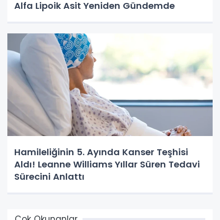
Alfa Lipoik Asit Yeniden Gündemde
Hamileliğinin 5. Ayında Kanser Teşhisi
Aldı! Leanne Williams Yıllar Süren Tedavi
Sürecini Anlattı
Çok Okunanlar