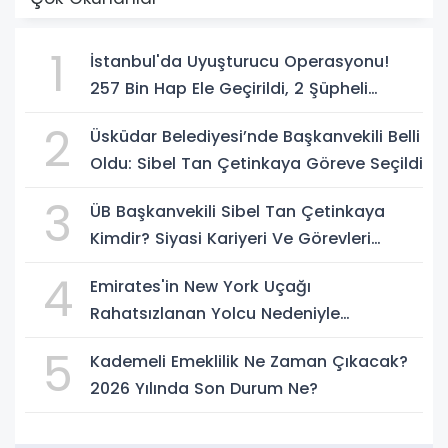
1
İstanbul'da Uyuşturucu Operasyonu!
257 Bin Hap Ele Geçirildi, 2 Şüpheli
Tutuklandı
2
Üsküdar Belediyesi’nde Başkanvekili Belli
Oldu: Sibel Tan Çetinkaya Göreve Seçildi
3
ÜB Başkanvekili Sibel Tan Çetinkaya
Kimdir? Siyasi Kariyeri Ve Görevleri
Nelerdir?
4
Emirates'in New York Uçağı
Rahatsızlanan Yolcu Nedeniyle
İstanbul'a İniş Yaptı
5
Kademeli Emeklilik Ne Zaman Çıkacak?
2026 Yılında Son Durum Ne?