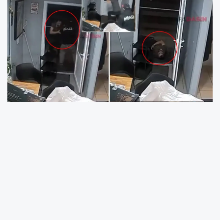
Almanya’da çalışan Türk vatandaşı Mazlum
Akar, yardım talebinde bulunan bir kişiye
destek olduktan kısa süre sonra yaşanan
saldırı sonucu hayatını kaybetti. Olay, Akar’ın
çalıştığı işletmeye gelen ve karnının aç
olduğunu söyleyen bir Alman vatandaşına
yemek ikram etmesiyle başladı. Psikolojik