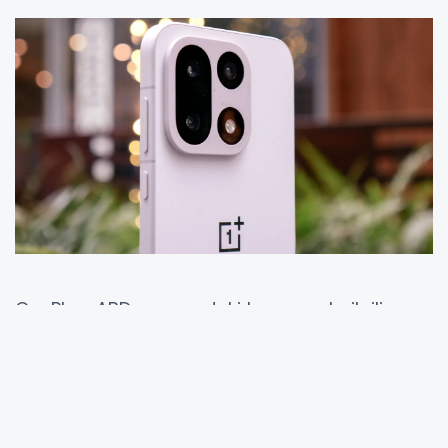
OnePlus, ABD pazarındaki konumuyla ilgili
dikkat çeken bir gelişmeyle gündemde. Şirketin
cihazları, ABD’deki Best Buy mağazalarının
teşhir alanlarından kaldırılıyor. Boşalan
raflarda ise Nothing markasına ait modeller